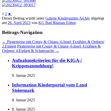
1
2
►
Dieser Beitrag wurde unter
Galerie Kindergarten Archiv
abgelegt
am
26. April 2023
von
KG Bad Blumau Editor
.
Beitrags-Navigation
←
Piratenreise mit Conny & Chiara- 6.Insel: Erzählen & Ordnen/
2.Einheit
Piratenreise mit Conny & Chiara- 6.Insel: Erzählen &
Ordnen/ 4.Einheit & Schatzsuche
→
Aufnahmekriterien für die KIGA-/
Krippenanmeldung!
9. Januar 2025
Information Kinderportal vom Land
Steiermark
8. Januar 2025
8. Januar 2025