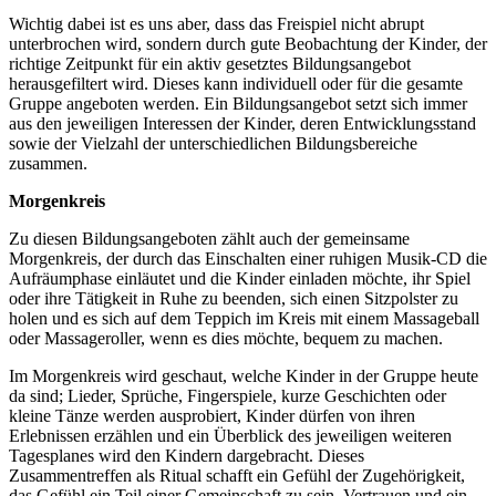
Wichtig dabei ist es uns aber, dass das Freispiel nicht abrupt
unterbrochen wird, sondern durch gute Beobachtung der Kinder, der
richtige Zeitpunkt für ein aktiv gesetztes Bildungsangebot
herausgefiltert wird. Dieses kann individuell oder für die gesamte
Gruppe angeboten werden. Ein Bildungsangebot setzt sich immer
aus den jeweiligen Interessen der Kinder, deren Entwicklungsstand
sowie der Vielzahl der unterschiedlichen Bildungsbereiche
zusammen.
Morgenkreis
Zu diesen Bildungsangeboten zählt auch der gemeinsame
Morgenkreis, der durch das Einschalten einer ruhigen Musik-CD die
Aufräumphase einläutet und die Kinder einladen möchte, ihr Spiel
oder ihre Tätigkeit in Ruhe zu beenden, sich einen Sitzpolster zu
holen und es sich auf dem Teppich im Kreis mit einem Massageball
oder Massageroller, wenn es dies möchte, bequem zu machen.
Im Morgenkreis wird geschaut, welche Kinder in der Gruppe heute
da sind; Lieder, Sprüche, Fingerspiele, kurze Geschichten oder
kleine Tänze werden ausprobiert, Kinder dürfen von ihren
Erlebnissen erzählen und ein Überblick des jeweiligen weiteren
Tagesplanes wird den Kindern dargebracht. Dieses
Zusammentreffen als Ritual schafft ein Gefühl der Zugehörigkeit,
das Gefühl ein Teil einer Gemeinschaft zu sein, Vertrauen und ein