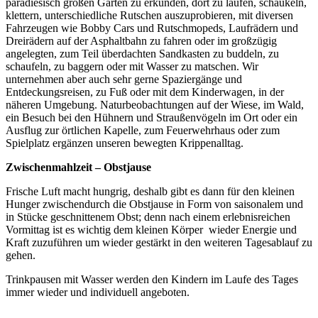
paradiesisch großen Garten zu erkunden, dort zu laufen, schaukeln,
klettern, unterschiedliche Rutschen auszuprobieren, mit diversen
Fahrzeugen wie Bobby Cars und Rutschmopeds, Laufrädern und
Dreirädern auf der Asphaltbahn zu fahren oder im großzügig
angelegten, zum Teil überdachten Sandkasten zu buddeln, zu
schaufeln, zu baggern oder mit Wasser zu matschen. Wir
unternehmen aber auch sehr gerne Spaziergänge und
Entdeckungsreisen, zu Fuß oder mit dem Kinderwagen, in der
näheren Umgebung. Naturbeobachtungen auf der Wiese, im Wald,
ein Besuch bei den Hühnern und Straußenvögeln im Ort oder ein
Ausflug zur örtlichen Kapelle, zum Feuerwehrhaus oder zum
Spielplatz ergänzen unseren bewegten Krippenalltag.
Zwischenmahlzeit – Obstjause
Frische Luft macht hungrig, deshalb gibt es dann für den kleinen
Hunger zwischendurch die Obstjause in Form von saisonalem und
in Stücke geschnittenem Obst; denn nach einem erlebnisreichen
Vormittag ist es wichtig dem kleinen Körper wieder Energie und
Kraft zuzuführen um wieder gestärkt in den weiteren Tagesablauf zu
gehen.
Trinkpausen mit Wasser werden den Kindern im Laufe des Tages
immer wieder und individuell angeboten.