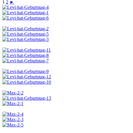
1
2
►