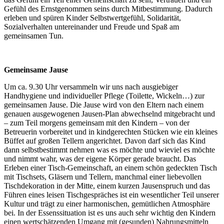
Gefühl des Ernstgenommen seins durch Mitbestimmung. Dadurch
erleben und spüren Kinder Selbstwertgefühl, Solidarität,
Sozialverhalten untereinander und Freude und Spaß am
gemeinsamen Tun.
Gemeinsame Jause
Um ca. 9.30 Uhr versammeln wir uns nach ausgiebiger
Handhygiene und individueller Pflege (Toilette, Wickeln…) zur
gemeinsamen Jause. Die Jause wird von den Eltern nach einem
genauen ausgewogenen Jausen-Plan abwechselnd mitgebracht und
– zum Teil morgens gemeinsam mit den Kindern – von der
Betreuerin vorbereitet und in kindgerechten Stücken wie ein kleines
Büffet auf großen Tellern angerichtet. Davon darf sich das Kind
dann selbstbestimmt nehmen was es möchte und wieviel es möchte
und nimmt wahr, was der eigene Körper gerade braucht. Das
Erleben einer Tisch-Gemeinschaft, an einem schön gedeckten Tisch
mit Tischsets, Gläsern und Tellern, manchmal einer liebevollen
Tischdekoration in der Mitte, einem kurzen Jausenspruch und das
Führen eines leisen Tischgespräches ist ein wesentlicher Teil unserer
Kultur und trägt zu einer harmonischen, gemütlichen Atmosphäre
bei. In der Essenssituation ist es uns auch sehr wichtig den Kindern
einen wertschätzenden Umgang mit (gesunden) Nahrungsmitteln