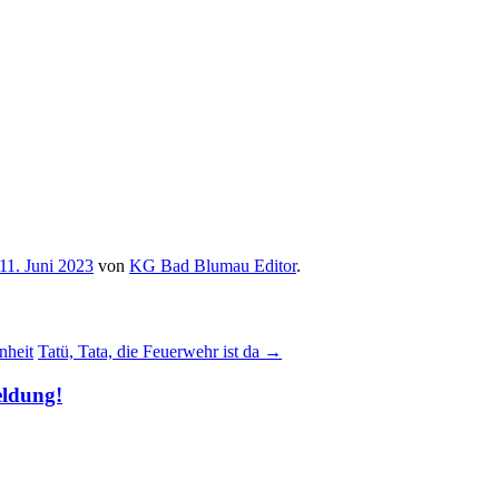
11. Juni 2023
von
KG Bad Blumau Editor
.
nheit
Tatü, Tata, die Feuerwehr ist da
→
eldung!