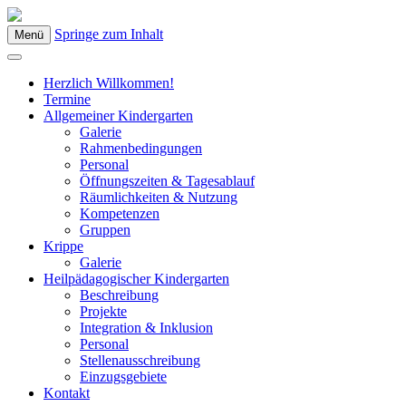
Springe zum Inhalt
Menü
Kindergarten Bad Blumau
Herzlich Willkommen!
Termine
Allgemeiner Kindergarten
Galerie
Rahmenbedingungen
Personal
Öffnungszeiten & Tagesablauf
Räumlichkeiten & Nutzung
Kompetenzen
Gruppen
Krippe
Galerie
Heilpädagogischer Kindergarten
Beschreibung
Projekte
Integration & Inklusion
Personal
Stellenausschreibung
Einzugsgebiete
Kontakt