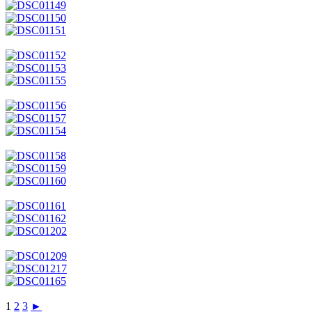
1
2
3
►