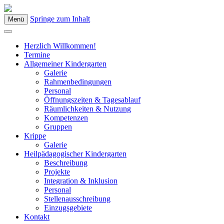
Springe zum Inhalt
Menü
Kindergarten Bad Blumau
Herzlich Willkommen!
Termine
Allgemeiner Kindergarten
Galerie
Rahmenbedingungen
Personal
Öffnungszeiten & Tagesablauf
Räumlichkeiten & Nutzung
Kompetenzen
Gruppen
Krippe
Galerie
Heilpädagogischer Kindergarten
Beschreibung
Projekte
Integration & Inklusion
Personal
Stellenausschreibung
Einzugsgebiete
Kontakt