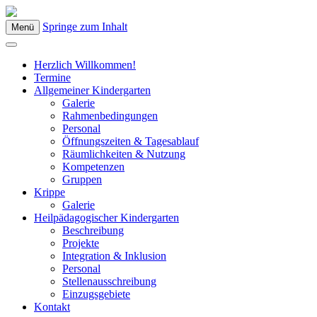
Springe zum Inhalt
Menü
Kindergarten Bad Blumau
Herzlich Willkommen!
Termine
Allgemeiner Kindergarten
Galerie
Rahmenbedingungen
Personal
Öffnungszeiten & Tagesablauf
Räumlichkeiten & Nutzung
Kompetenzen
Gruppen
Krippe
Galerie
Heilpädagogischer Kindergarten
Beschreibung
Projekte
Integration & Inklusion
Personal
Stellenausschreibung
Einzugsgebiete
Kontakt