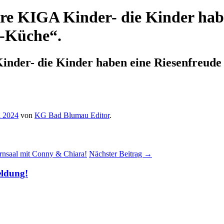
ere KIGA Kinder- die Kinder hab
r-Küche“.
inder- die Kinder haben eine Riesenfreude
i 2024
von
KG Bad Blumau Editor
.
rnsaal mit Conny & Chiara!
Nächster Beitrag
→
eldung!