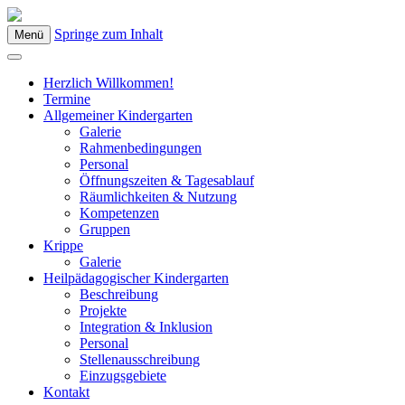
Springe zum Inhalt
Menü
Kindergarten Bad Blumau
Herzlich Willkommen!
Termine
Allgemeiner Kindergarten
Galerie
Rahmenbedingungen
Personal
Öffnungszeiten & Tagesablauf
Räumlichkeiten & Nutzung
Kompetenzen
Gruppen
Krippe
Galerie
Heilpädagogischer Kindergarten
Beschreibung
Projekte
Integration & Inklusion
Personal
Stellenausschreibung
Einzugsgebiete
Kontakt