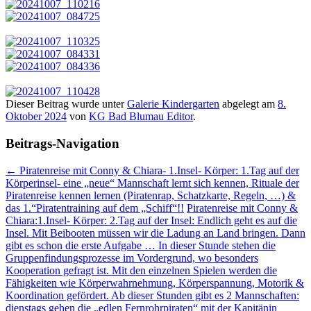
Dieser Beitrag wurde unter
Galerie Kindergarten
abgelegt am
8.
Oktober 2024
von
KG Bad Blumau Editor
.
Beitrags-Navigation
←
Piratenreise mit Conny & Chiara- 1.Insel- Körper: 1.Tag auf der
Körperinsel- eine „neue“ Mannschaft lernt sich kennen, Rituale der
Piratenreise kennen lernen (Piratenrap, Schatzkarte, Regeln, …) &
das 1.“Piratentraining auf dem „Schiff“!!
Piratenreise mit Conny &
Chiara:1.Insel- Körper: 2.Tag auf der Insel: Endlich geht es auf die
Insel. Mit Beibooten müssen wir die Ladung an Land bringen. Dann
gibt es schon die erste Aufgabe … In dieser Stunde stehen die
Gruppenfindungsprozesse im Vordergrund, wo besonders
Kooperation gefragt ist. Mit den einzelnen Spielen werden die
Fähigkeiten wie Körperwahrnehmung, Körperspannung, Motorik &
Koordination gefördert. Ab dieser Stunden gibt es 2 Mannschaften:
dienstags gehen die „edlen Fernrohrpiraten“ mit der Kapitänin