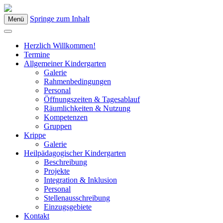
Springe zum Inhalt
Menü
Kindergarten Bad Blumau
Herzlich Willkommen!
Termine
Allgemeiner Kindergarten
Galerie
Rahmenbedingungen
Personal
Öffnungszeiten & Tagesablauf
Räumlichkeiten & Nutzung
Kompetenzen
Gruppen
Krippe
Galerie
Heilpädagogischer Kindergarten
Beschreibung
Projekte
Integration & Inklusion
Personal
Stellenausschreibung
Einzugsgebiete
Kontakt