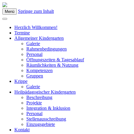
Springe zum Inhalt
Menü
Kindergarten Bad Blumau
Herzlich Willkommen!
Termine
Allgemeiner Kindergarten
Galerie
Rahmenbedingungen
Personal
Öffnungszeiten & Tagesablauf
Räumlichkeiten & Nutzung
Kompetenzen
Gruppen
Krippe
Galerie
Heilpädagogischer Kindergarten
Beschreibung
Projekte
Integration & Inklusion
Personal
Stellenausschreibung
Einzugsgebiete
Kontakt