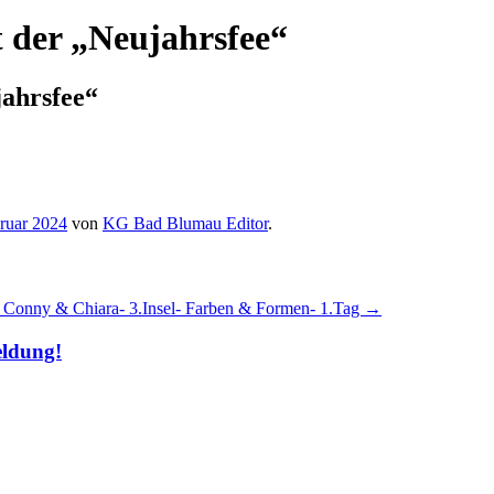
 der „Neujahrsfee“
jahrsfee“
ruar 2024
von
KG Bad Blumau Editor
.
it Conny & Chiara- 3.Insel- Farben & Formen- 1.Tag
→
eldung!