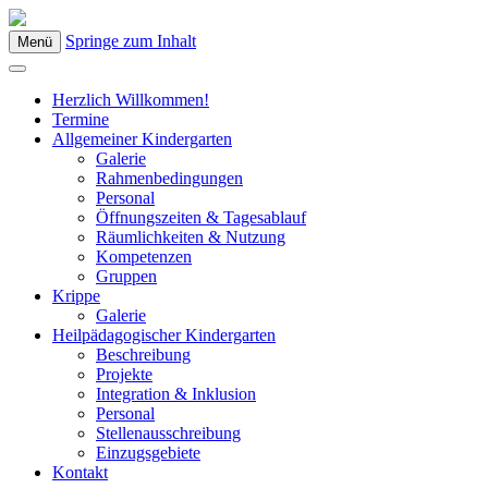
Springe zum Inhalt
Menü
Kindergarten Bad Blumau
Herzlich Willkommen!
Termine
Allgemeiner Kindergarten
Galerie
Rahmenbedingungen
Personal
Öffnungszeiten & Tagesablauf
Räumlichkeiten & Nutzung
Kompetenzen
Gruppen
Krippe
Galerie
Heilpädagogischer Kindergarten
Beschreibung
Projekte
Integration & Inklusion
Personal
Stellenausschreibung
Einzugsgebiete
Kontakt