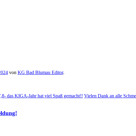
 2024
von
KG Bad Blumau Editor
.
,7,8- das KIGA-Jahr hat viel Spaß gemacht!!
Vielen Dank an alle Schmet
eldung!