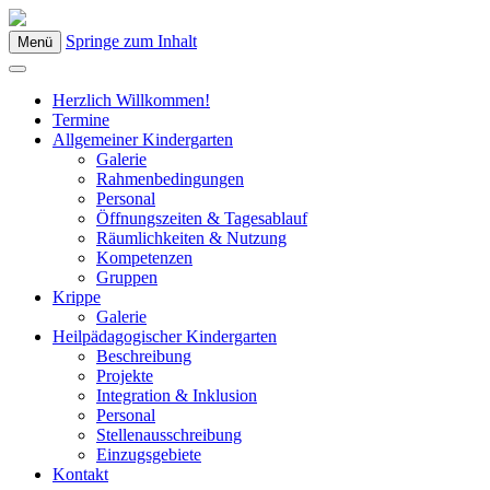
Springe zum Inhalt
Menü
Kindergarten Bad Blumau
Herzlich Willkommen!
Termine
Allgemeiner Kindergarten
Galerie
Rahmenbedingungen
Personal
Öffnungszeiten & Tagesablauf
Räumlichkeiten & Nutzung
Kompetenzen
Gruppen
Krippe
Galerie
Heilpädagogischer Kindergarten
Beschreibung
Projekte
Integration & Inklusion
Personal
Stellenausschreibung
Einzugsgebiete
Kontakt