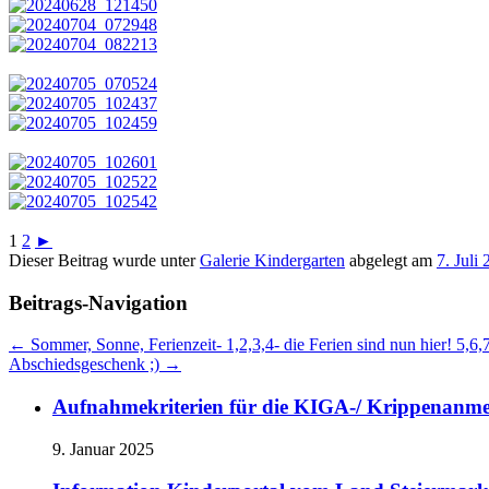
1
2
►
Dieser Beitrag wurde unter
Galerie Kindergarten
abgelegt am
7. Juli
Beitrags-Navigation
←
Sommer, Sonne, Ferienzeit- 1,2,3,4- die Ferien sind nun hier! 5,6
Abschiedsgeschenk ;)
→
Aufnahmekriterien für die KIGA-/ Krippenanm
9. Januar 2025