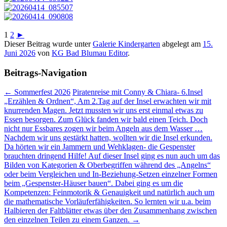
1
2
►
Dieser Beitrag wurde unter
Galerie Kindergarten
abgelegt am
15.
Juni 2026
von
KG Bad Blumau Editor
.
Beitrags-Navigation
←
Sommerfest 2026
Piratenreise mit Conny & Chiara- 6.Insel
„Erzählen & Ordnen“, Am 2.Tag auf der Insel erwachten wir mit
knurrenden Magen. Jetzt mussten wir uns erst einmal etwas zu
Essen besorgen. Zum Glück fanden wir bald einen Teich. Doch
nicht nur Essbares zogen wir beim Angeln aus dem Wasser …
Nachdem wir uns gestärkt hatten, wollten wir die Insel erkunden.
Da hörten wir ein Jammern und Wehklagen- die Gespenster
brauchten dringend Hilfe! Auf dieser Insel ging es nun auch um das
Bilden von Kategorien & Oberbegriffen während des „Angelns“
oder beim Vergleichen und In-Beziehung-Setzen einzelner Formen
beim „Gespenster-Häuser bauen“. Dabei ging es um die
Kompetenzen: Feinmotorik & Genauigkeit und natürlich auch um
die mathematische Vorläuferfähigkeiten. So lernten wir u.a. beim
Halbieren der Faltblätter etwas über den Zusammenhang zwischen
den einzelnen Teilen zu einem Ganzen.
→