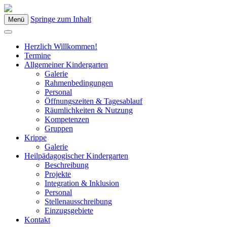
Springe zum Inhalt
Menü
Kindergarten Bad Blumau
Herzlich Willkommen!
Termine
Allgemeiner Kindergarten
Galerie
Rahmenbedingungen
Personal
Öffnungszeiten & Tagesablauf
Räumlichkeiten & Nutzung
Kompetenzen
Gruppen
Krippe
Galerie
Heilpädagogischer Kindergarten
Beschreibung
Projekte
Integration & Inklusion
Personal
Stellenausschreibung
Einzugsgebiete
Kontakt