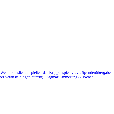
Weihnachtslieder, spielten das Krippenspiel, …
… Spendenübergabe
bei Veranstaltungen auftritt), Dagmar Ammerling & Jochen