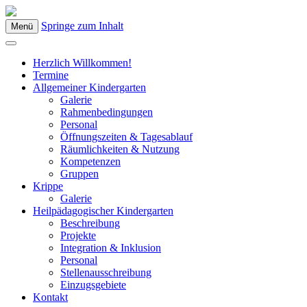
Springe zum Inhalt
Menü
Kindergarten Bad Blumau
Herzlich Willkommen!
Termine
Allgemeiner Kindergarten
Galerie
Rahmenbedingungen
Personal
Öffnungszeiten & Tagesablauf
Räumlichkeiten & Nutzung
Kompetenzen
Gruppen
Krippe
Galerie
Heilpädagogischer Kindergarten
Beschreibung
Projekte
Integration & Inklusion
Personal
Stellenausschreibung
Einzugsgebiete
Kontakt