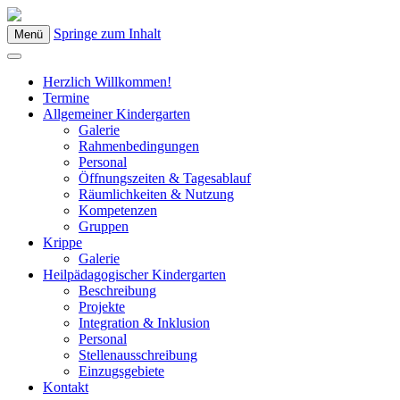
Springe zum Inhalt
Menü
Kindergarten Bad Blumau
Herzlich Willkommen!
Termine
Allgemeiner Kindergarten
Galerie
Rahmenbedingungen
Personal
Öffnungszeiten & Tagesablauf
Räumlichkeiten & Nutzung
Kompetenzen
Gruppen
Krippe
Galerie
Heilpädagogischer Kindergarten
Beschreibung
Projekte
Integration & Inklusion
Personal
Stellenausschreibung
Einzugsgebiete
Kontakt