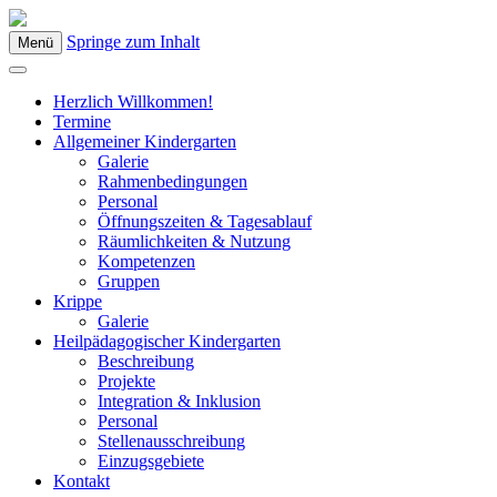
Springe zum Inhalt
Menü
Kindergarten Bad Blumau
Herzlich Willkommen!
Termine
Allgemeiner Kindergarten
Galerie
Rahmenbedingungen
Personal
Öffnungszeiten & Tagesablauf
Räumlichkeiten & Nutzung
Kompetenzen
Gruppen
Krippe
Galerie
Heilpädagogischer Kindergarten
Beschreibung
Projekte
Integration & Inklusion
Personal
Stellenausschreibung
Einzugsgebiete
Kontakt