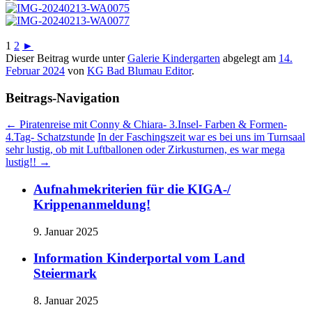
1
2
►
Dieser Beitrag wurde unter
Galerie Kindergarten
abgelegt am
14.
Februar 2024
von
KG Bad Blumau Editor
.
Beitrags-Navigation
←
Piratenreise mit Conny & Chiara- 3.Insel- Farben & Formen-
4.Tag- Schatzstunde
In der Faschingszeit war es bei uns im Turnsaal
sehr lustig, ob mit Luftballonen oder Zirkusturnen, es war mega
lustig!!
→
Aufnahmekriterien für die KIGA-/
Krippenanmeldung!
9. Januar 2025
Information Kinderportal vom Land
Steiermark
8. Januar 2025