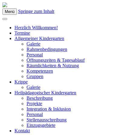
Springe zum Inhalt
Menü
Kindergarten Bad Blumau
Herzlich Willkommen!
Termine
Allgemeiner Kindergarten
Galerie
Rahmenbedingungen
Personal
Öffnungszeiten & Tagesablauf
Räumlichkeiten & Nutzung
Kompetenzen
Gruppen
Krippe
Galerie
Heilpädagogischer Kindergarten
Beschreibung
Projekte
Integration & Inklusion
Personal
Stellenausschreibung
Einzugsgebiete
Kontakt