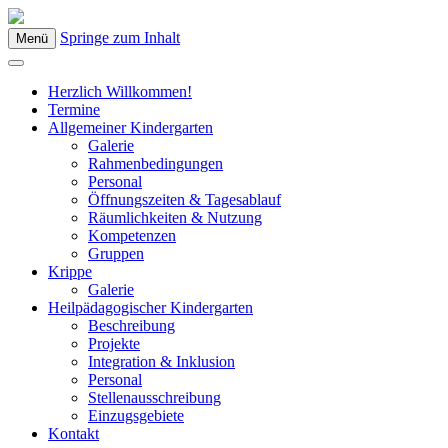
Springe zum Inhalt
Menü
Kindergarten Bad Blumau
Herzlich Willkommen!
Termine
Allgemeiner Kindergarten
Galerie
Rahmenbedingungen
Personal
Öffnungszeiten & Tagesablauf
Räumlichkeiten & Nutzung
Kompetenzen
Gruppen
Krippe
Galerie
Heilpädagogischer Kindergarten
Beschreibung
Projekte
Integration & Inklusion
Personal
Stellenausschreibung
Einzugsgebiete
Kontakt